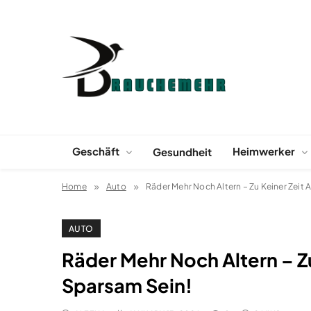
Skip
to
content
Geschäft
Heimwerker
Gesundheit
Home
Auto
Räder Mehr Noch Altern – Zu Keiner Zeit 
AUTO
Räder Mehr Noch Altern – Z
Sparsam Sein!