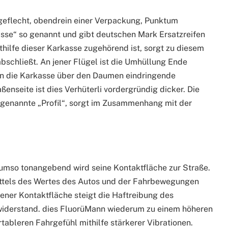
lgeflecht, obendrein einer Verpackung, Punktum
asse“ so genannt und gibt deutschen Mark Ersatzreifen
ithilfe dieser Karkasse zugehörend ist, sorgt zu diesem
bschließt. An jener Flügel ist die Umhüllung Ende
n die Karkasse über den Daumen eindringende
ßenseite ist dies Verhüterli vordergründig dicker. Die
ogenannte „Profil“, sorgt im Zusammenhang mit der
t, umso tonangebend wird seine Kontaktfläche zur Straße.
ttels des Wertes des Autos und der Fahrbewegungen
jener Kontaktfläche steigt die Haftreibung des
lwiderstand. dies FluorüMann wiederum zu einem höheren
ableren Fahrgefühl mithilfe stärkerer Vibrationen.